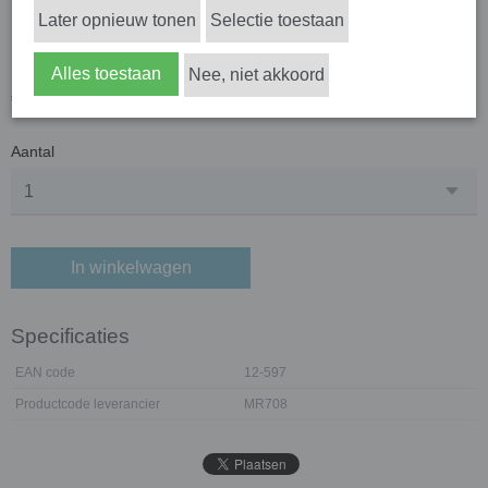
Later opnieuw tonen
Selectie toestaan
Forehead rest BR-7
Alles toestaan
Nee, niet akkoord
€ 37,00
(exclusief btw 21%)
Aantal
In winkelwagen
Specificaties
EAN code
12-597
Productcode leverancier
MR708