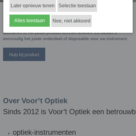
Later opnieuw tonen
Selectie toestaan
Ondersteuning voor uw instrument
Elk merk en type instrument heeft specifieke onderdelen en
Alles toestaan
Nee, niet akkoord
disposables. Vul het formulier zorgvuldig in, zodat wij u snel kunnen
adviseren of het juiste product kunnen leveren. Zo bestelt u
eenvoudig het juiste onderdeel of disposable voor uw instrument.
Hulp bij product
Over Voor’t Optiek
Sinds 2012 is Voor’t Optiek een betrouwb
optiek-instrumenten