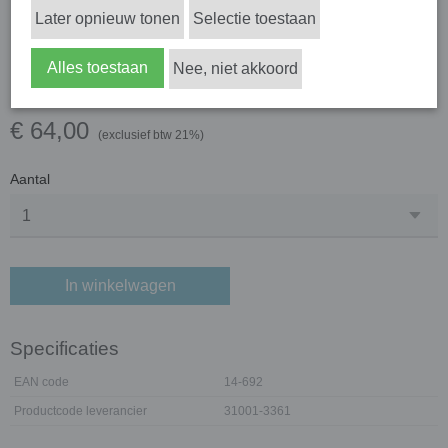
Later opnieuw tonen
Selectie toestaan
Nidek LM set van 3
Alles toestaan
Nee, niet akkoord
inktpennen rood
€ 64,00
(exclusief btw 21%)
Aantal
In winkelwagen
Specificaties
EAN code
14-692
Productcode leverancier
31001-3361