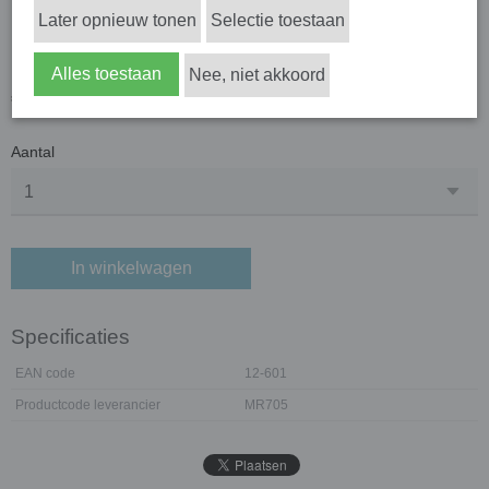
Later opnieuw tonen
Selectie toestaan
FaceShield Links BR-7
Alles toestaan
Nee, niet akkoord
€ 16,10
(exclusief btw 21%)
Aantal
In winkelwagen
Specificaties
EAN code
12-601
Productcode leverancier
MR705