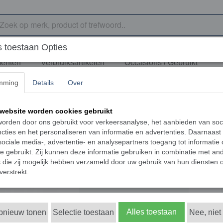
 toestaan Opties
menten
Verbruiksartikelen
Occasions / Gebruikt
mming
Details
Over
 RS-500 SLIT LAMP
REXXAM RS-500 S
website worden cookies gebruikt
orden door ons gebruikt voor verkeersanalyse, het aanbieden van soc
€ 5250,00
cties en het personaliseren van informatie en advertenties. Daarnaast
(exclusief btw 21%)
ociale media-, advertentie- en analysepartners toegang tot informatie
Levertijd vanaf 21 tot 45 dagen
te gebruikt. Zij kunnen deze informatie gebruiken in combinatie met an
die zij mogelijk hebben verzameld door uw gebruik van hun diensten o
Levering instrument
verstrekt.
Alles toestaan
opnieuw tonen
Selectie toestaan
Nee, niet
In winkelwagen