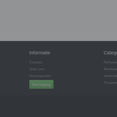
Informatie
Categ
Contact
Refract
Over ons
Werkpla
Voorwaarden
Verbruik
Occasio
Herroeping