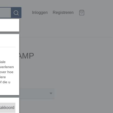
Inloggen
Registreren
LIT LAMP
iale
 verlenen
 over hoe
dere
f die u
Aantal
 akkoord