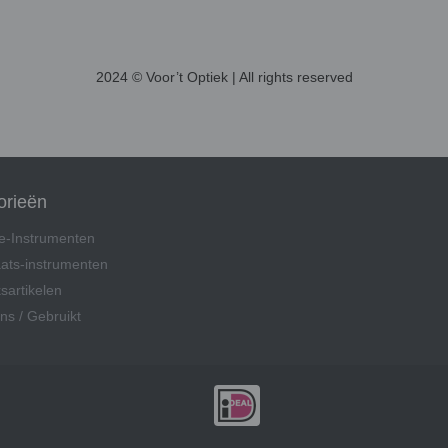
2024 © Voor’t Optiek | All rights reserved
orieën
ie-Instrumenten
ats-instrumenten
sartikelen
ns / Gebruikt