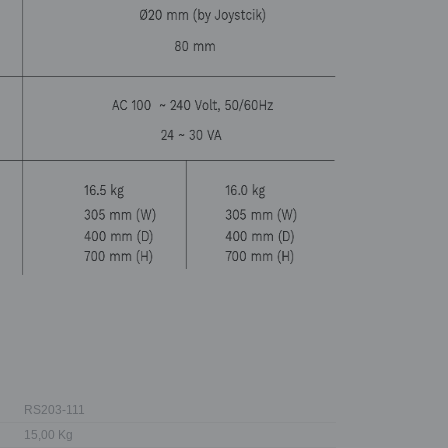
RS203-111
15,00 Kg