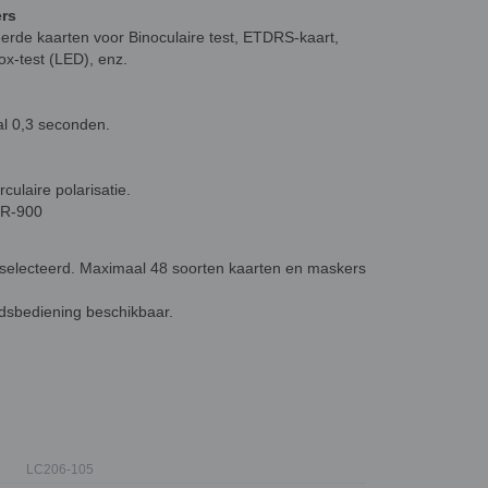
ers
erde kaarten voor Binoculaire test, ETDRS-kaart,
ox-test (LED), enz.
al 0,3 seconden.
culaire polarisatie.
 DR-900
electeerd. Maximaal 48 soorten kaarten en maskers
ndsbediening beschikbaar.
LC206-105