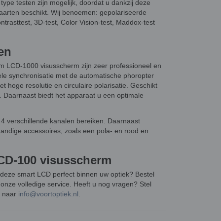
ype testen zijn mogelijk, doordat u dankzij deze
aarten beschikt. Wij benoemen: gepolariseerde
ntrasttest, 3D-test, Color Vision-test, Maddox-test
en
 LCD-1000 visusscherm zijn zeer professioneel en
le synchronisatie met de automatische phoropter
 hoge resolutie en circulaire polarisatie. Geschikt
k. Daarnaast biedt het apparaat u een optimale
 4 verschillende kanalen bereiken. Daarnaast
andige accessoires, zoals een pola- en rood en
CD-100 visusscherm
t deze smart LCD perfect binnen uw optiek? Bestel
 onze volledige service. Heeft u nog vragen? Stel
l naar
info@voortoptiek.nl
.