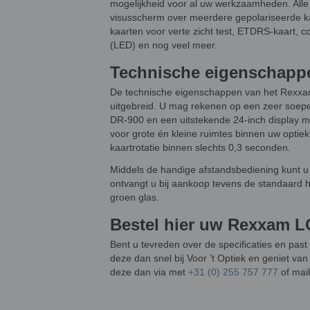
mogelijkheid voor al uw werkzaamheden. Alle t
visusscherm over meerdere gepolariseerde k
kaarten voor verte zicht test, ETDRS-kaart, co
(LED) en nog veel meer.
Technische eigenschapp
De technische eigenschappen van het Rexxam
uitgebreid. U mag rekenen op een zeer soepe
DR-900 en een uitstekende 24-inch display met
voor grote én kleine ruimtes binnen uw optie
kaartrotatie binnen slechts 0,3 seconden.
Middels de handige afstandsbediening kunt u
ontvangt u bij aankoop tevens de standaard h
groen glas.
Bestel hier uw Rexxam L
Bent u tevreden over de specificaties en pas
deze dan snel bij Voor ’t Optiek en geniet van
deze dan via met
+31 (0) 255 757 777
of mai