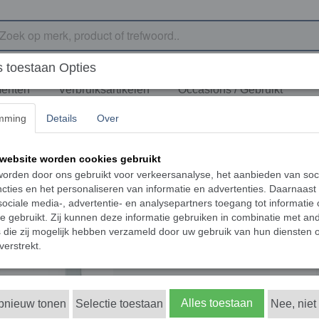
 toestaan Opties
menten
Verbruiksartikelen
Occasions / Gebruikt
mming
Details
Over
›
LCD CHART LCD-1000 niet gepolariseerd
LCD CHART LCD-100
website worden cookies gebruikt
orden door ons gebruikt voor verkeersanalyse, het aanbieden van soc
€ 1957,00
cties en het personaliseren van informatie en advertenties. Daarnaast
(exclusief btw 21%)
ociale media-, advertentie- en analysepartners toegang tot informatie
Levertijd vanaf 1 tot 30 dagen
te gebruikt. Zij kunnen deze informatie gebruiken in combinatie met an
die zij mogelijk hebben verzameld door uw gebruik van hun diensten o
Levering instrument
verstrekt.
Alles toestaan
opnieuw tonen
Selectie toestaan
Nee, niet
In winkelwagen