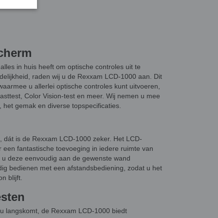
cherm
les in huis heeft om optische controles uit te
elijkheid, raden wij u de Rexxam LCD-1000 aan. Dit
waarmee u allerlei optische controles kunt uitvoeren,
rasttest, Color Vision-test en meer. Wij nemen u mee
 het gemak en diverse topspecificaties.
k, dát is de Rexxam LCD-1000 zeker. Het LCD-
r een fantastische toevoeging in iedere ruimte van
nt u deze eenvoudig aan de gewenste wand
dig bedienen met een afstandsbediening, zodat u het
 blijft.
esten
ij u langskomt, de Rexxam LCD-1000 biedt