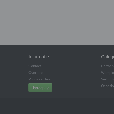
Informatie
Categ
Contact
Refract
Over ons
Werkpla
Voorwaarden
Verbruik
Occasio
Herroeping