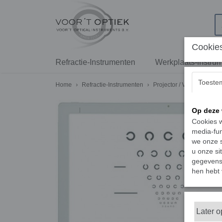
Cookies
Refractie-Instrumenten
Werkplaats-instru
Toeste
Home
›
Refractie-Instrumenten
›
Projector / Visusscherm
Op deze 
Cookies w
media-fun
we onze s
u onze si
gegevens 
hen hebt 
Later 