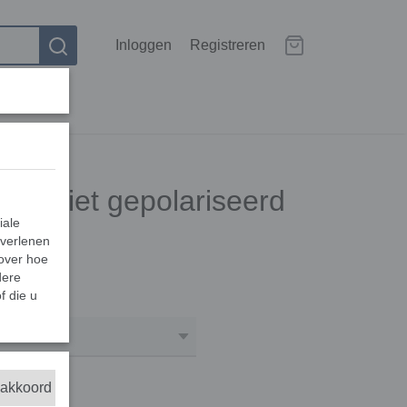
Inloggen
Registreren
0 niet gepolariseerd
iale
 verlenen
 over hoe
dere
f die u
Aantal
 akkoord