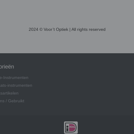
2024 © Voor’t Optiek | All rights reserved
orieën
ie-Instrumenten
ats-instrumenten
sartikelen
ns / Gebruikt