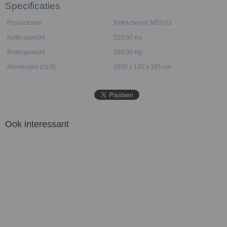
Specificaties
Productcode
Refractieunit MDT-53
Netto gewicht
220,00 Kg
Bruto gewicht
250,00 Kg
Afmetingen (l,b,h)
1550 x 130 x 185 cm
Ook interessant